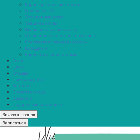
Коррекция вросших ногтей
Грибок ногтей
Утолщенные ногти
Трещина стопы
Излишняя потливость ног
Отслоение ногтя от ногтевого ложа
Стержневая (твердая) мозоль
Бородавки
Корректирующие стельки
О нас
Цены
Отзывы
Примеры работ
Контакты
Средства ухода
Вакансии
Подарочный сертификат
Заказать звонок
Записаться