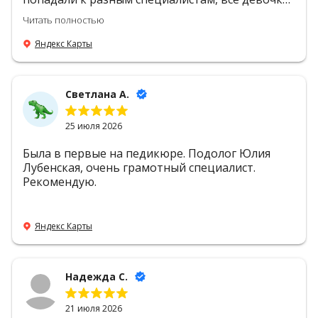
умнички, профессионалы своего дела, очень
Читать полностью
вежливые, давали профессиональные советы.
Но особенно хочу отметить Анну Бровченко,
Яндекс Карты
это добрейший души человек, профессионал
своего дела. Желаю центру процветания, а
девчонкам здоровья и благополучия во всем.
Светлана А.
25 июля 2026
Была в первые на педикюре. Подолог Юлия
Лубенская, очень грамотный специалист.
Рекомендую.
Яндекс Карты
Надежда С.
21 июля 2026