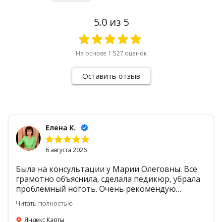
5.0
из 5
На основе
1 527
оценок
Оставить отзыв
Елена К.
6 августа 2026
Была на консультации у Марии Олеговны. Все
грамотно объяснила, сделала педикюр, убрала
проблемный ноготь. Очень рекомендую
данный центр!
Читать полностью
Яндекс Карты