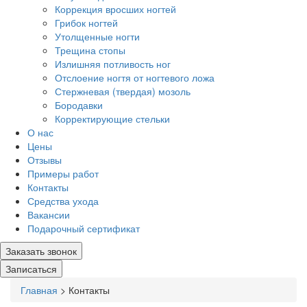
Коррекция вросших ногтей
Грибок ногтей
Утолщенные ногти
Трещина стопы
Излишняя потливость ног
Отслоение ногтя от ногтевого ложа
Стержневая (твердая) мозоль
Бородавки
Корректирующие стельки
О нас
Цены
Отзывы
Примеры работ
Контакты
Средства ухода
Вакансии
Подарочный сертификат
Заказать звонок
Записаться
Главная
>
Контакты